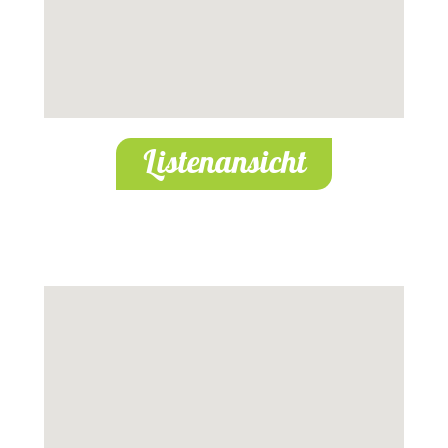
Listenansicht
Schäferei Rohkohl
Grafskeller 12, 06577 Oberheldrungen,
Deutschland
Schafrasse:
Suffolk-Schafe
Web:
https://rohkohl.weidewonne.de/